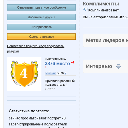
Комплименты
Отправить приватное сообщение
Комплиментов нет.
Вы не авторизованы! Чтоб
Добавить в друзья
Игнорировать
Сделать подарок
Метки лидеров
Совместная покупка: сбор предоплаты,
раздачи
популярность:
-4
3876 место
Интервью
↓
рейтинг
5076
?
Привилегированный
пользователь
4
уровня
Статистика портрета:
сейчас просматривают портрет - 0
зарегистрированные пользователи