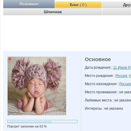
Основное
Блог
( 0 )
Дру
Шпионаж
Основное
Дата рождения :
11 Июля
Р
Место рождения :
Россия
,
Н
Место нахождения :
Россия
Место проживания : не ука
Любимые места : не указа
Интересы : не указаны
Портрет заполнен на 63 %